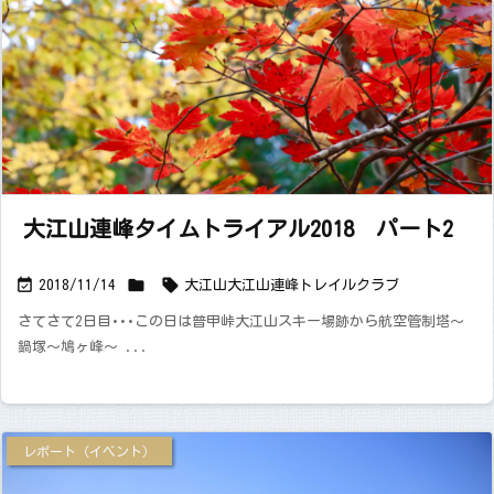
大江山連峰タイムトライアル2018 パート2



2018/11/14
大江山
大江山連峰トレイルクラブ
さてさて2日目･･･この日は普甲峠大江山スキー場跡から航空管制塔〜
鍋塚〜鳩ヶ峰〜 ...
レポート（イベント）