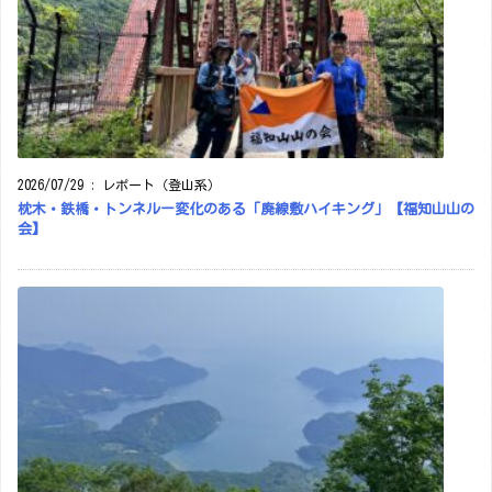
2026/07/29
:
レポート（登山系）
枕木・鉄橋・トンネルー変化のある「廃線敷ハイキング」【福知山山の
会】