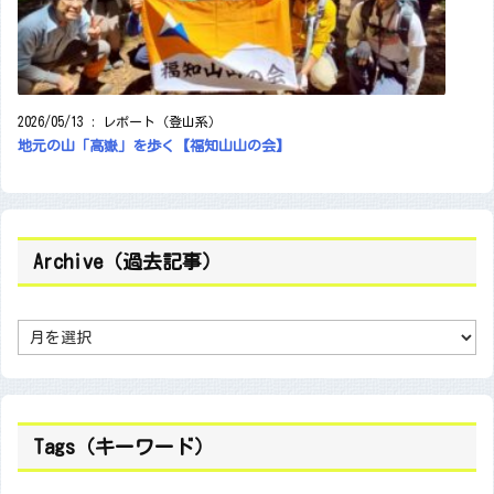
2026/05/13
:
レポート（登山系）
地元の山「高嶽」を歩く【福知山山の会】
Archive（過去記事）
A
r
c
h
i
v
e
（
Tags（キーワード）
過
去
記