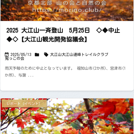
2025 大江山一斉登山 5月25日 ◇◆中止
◆◇【大江山観光開発協議会】



2025/05/13
大江山
大江山連峰トレイルクラブ
鬼っこの会
雨天予報のために中止となっています。 福知山市(2か所)、宮津市(1
か所)、与謝 ...
レポート（イベント）