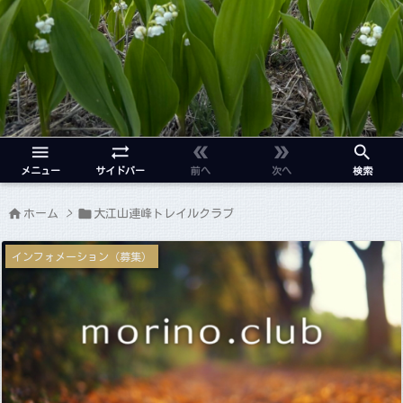





メニュー
サイドバー
前へ
次へ
検索


ホーム
>
大江山連峰トレイルクラブ
インフォメーション（募集）