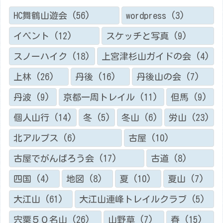
事
）
HC舞鶴山遊会
(56)
wordpress
(3)
イベント
(12)
スケッチと写真
(9)
スノーハイク
(18)
上宮津杉山ガイドの会
(4)
上林
(26)
丹後
(16)
丹後山の会
(7)
丹波
(9)
京都一周トレイル
(11)
但馬
(9)
個人山行
(14)
冬
(5)
冬山
(6)
労山
(23)
北アルプス
(6)
古屋
(10)
古屋でがんばろう会
(17)
古道
(8)
四国
(4)
地図
(8)
夏
(10)
夏山
(7)
大江山
(61)
大江山連峰トレイルクラブ
(5)
宍粟５０名山
(26)
山野草
(7)
春
(15)