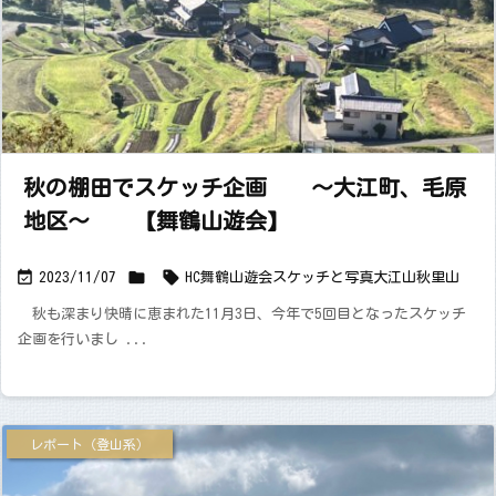
秋の棚田でスケッチ企画 ～大江町、毛原
地区～ 【舞鶴山遊会】



2023/11/07
HC舞鶴山遊会
スケッチと写真
大江山
秋
里山
秋も深まり快晴に恵まれた11月3日、今年で5回目となったスケッチ
企画を行いまし ...
レポート（登山系）