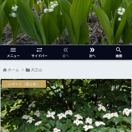





メニュー
サイドバー
前へ
次へ
検索


ホーム
>
大江山
レポート（登山系）