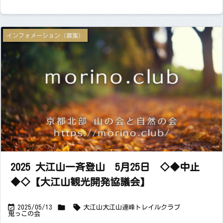
インフォメーション（募集）
2025 大江山一斉登山 5月25日 ◇◆中止
◆◇【大江山観光開発協議会】



2025/05/13
大江山
大江山連峰トレイルクラブ
鬼っこの会