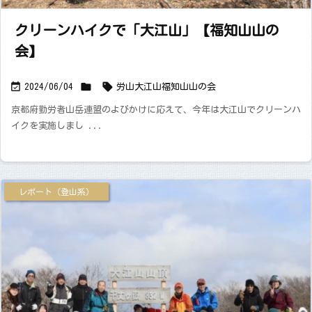
クリーンハイクで「大江山」【福知山山の
会】



2024/06/04
労山
大江山
福知山山の会
京都府勤労者山岳連盟のよびかけに応えて、今年は大江山でクリーンハ
イクを実施しまし ...
レポート（登山系）