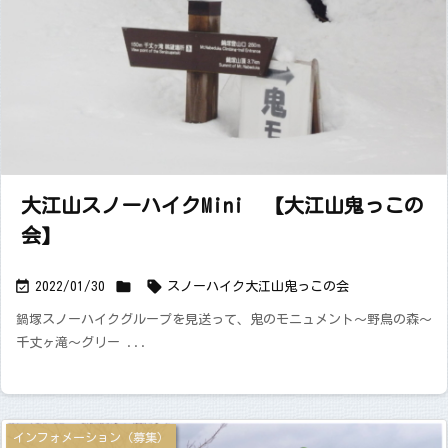
大江山スノーハイクMini 【大江山鬼っこの
会】



2022/01/30
スノーハイク
大江山
鬼っこの会
鍋塚スノーハイクグループを見送って、鬼のモニュメント〜野鳥の森〜
千丈ヶ滝〜グリー ...
インフォメーション（募集）