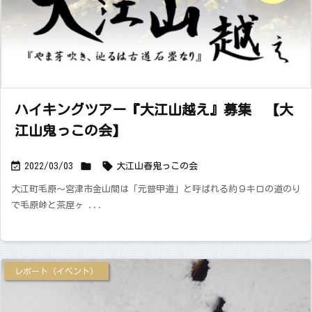
ハイキングツアー『大江山越え』募集 【大
江山鬼っこの会】



2022/03/03
大江山
春
鬼っこの会
大江町毛原～宮津市金山間は「元普甲道」と呼ばれる約９キロの道のり
で毛原峠と茶屋ヶ ...
レポート（イベント）