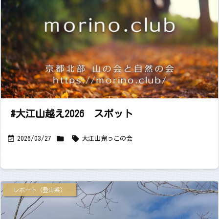
#大江山越え2026 スポット



2026/03/27
大江山
鬼っこの会
レポート（登山系）