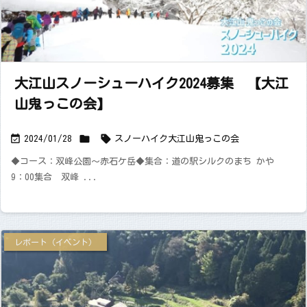
大江山スノーシューハイク2024募集 【大江
山鬼っこの会】



2024/01/28
スノーハイク
大江山
鬼っこの会
◆コース：双峰公園～赤石ケ岳◆集合：道の駅シルクのまち かや
9：00集合 双峰 ...
レポート（イベント）