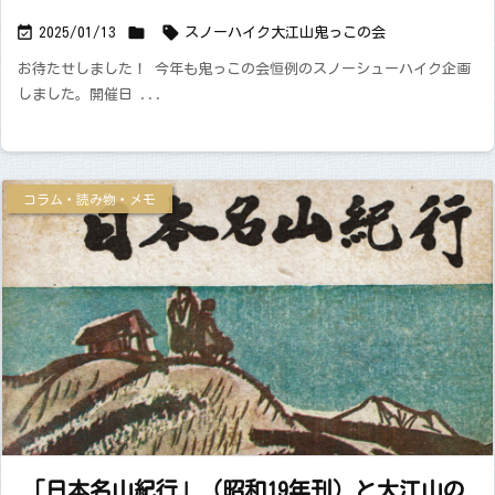



2025/01/13
スノーハイク
大江山
鬼っこの会
お待たせしました！ 今年も鬼っこの会恒例のスノーシューハイク企画
しました。開催日 ...
コラム・読み物・メモ
「日本名山紀行」（昭和19年刊）と大江山の