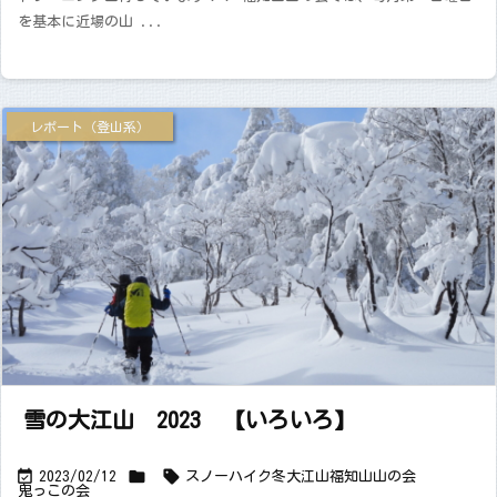
を基本に近場の山 ...
レポート（登山系）
雪の大江山 2023 【いろいろ】



2023/02/12
スノーハイク
冬
大江山
福知山山の会
鬼っこの会