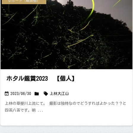
レポート（観察会）
ホタル鑑賞2023 【個人】



2023/06/30
上林
大江山
上林の草壁川上流にて。 撮影は独特なのでどうすればよかった？？と
四苦八苦です。明 ...