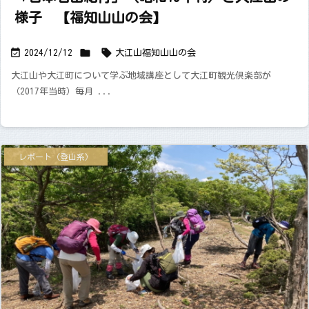
様子 【福知山山の会】



2024/12/12
大江山
福知山山の会
大江山や大江町について学ぶ地域講座として大江町観光倶楽部が
（2017年当時）毎月 ...
レポート（登山系）