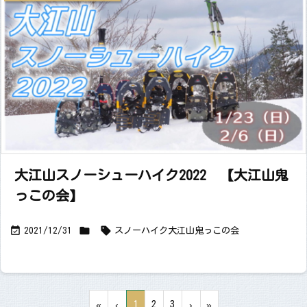
大江山スノーシューハイク2022 【大江山鬼
っこの会】



2021/12/31
スノーハイク
大江山
鬼っこの会
1
2
3
«
‹
›
»