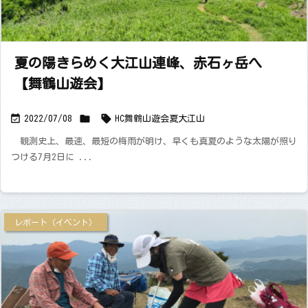
夏の陽きらめく大江山連峰、赤石ヶ岳へ
【舞鶴山遊会】



2022/07/08
HC舞鶴山遊会
夏
大江山
観測史上、最速、最短の梅雨が明け、早くも真夏のような太陽が照り
つける7月2日に ...
レポート（イベント）