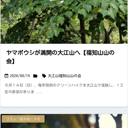
ヤマボウシが満開の大江山へ【福知山山の
会】



2026/06/15
大江山
福知山山の会
６月１４日（日）、毎年恒例のクリーンハイクを大江山で実施し、１２
名の参加がありま ...
コラム・読み物・メモ