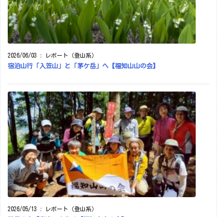
2026/06/03
:
レポート（登山系）
宿泊山行「入笠山」と「茅ケ岳」へ【福知山山の会】
2026/05/13
:
レポート（登山系）