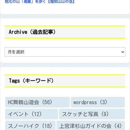
地元の山「高嶽」を歩く【福知山山の会】
Archive（過去記事）
A
r
c
h
i
v
e
（
Tags（キーワード）
過
去
記
事
）
HC舞鶴山遊会
(56)
wordpress
(3)
イベント
(12)
スケッチと写真
(9)
スノーハイク
(18)
上宮津杉山ガイドの会
(4)