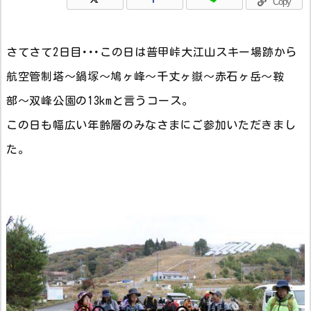
Copy
さてさて2日目･･･この日は普甲峠大江山スキー場跡から
航空管制塔〜鍋塚〜鳩ヶ峰〜千丈ヶ嶽〜赤石ヶ岳〜鞍
部〜双峰公園の13kmと言うコース。
この日も幅広い年齢層のみなさまにご参加いただきまし
た。