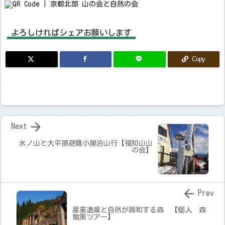
よろしければシェアお願いします
Copy

Next
氷ノ山と大平頭避難小屋泊山行【福知山山
の会】

Prev
産業遺産と自然が調和する森 【個人 森
散策ツアー】