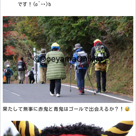
です！(o^-･)b
果たして無事に赤鬼と青鬼はゴールで出会えるか？！