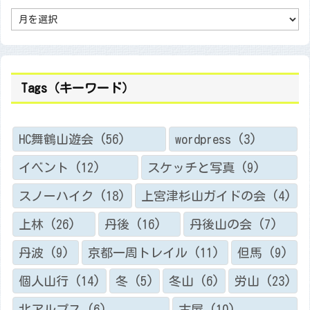
A
r
c
h
i
v
e
（
Tags（キーワード）
過
去
記
事
）
HC舞鶴山遊会
(56)
wordpress
(3)
イベント
(12)
スケッチと写真
(9)
スノーハイク
(18)
上宮津杉山ガイドの会
(4)
上林
(26)
丹後
(16)
丹後山の会
(7)
丹波
(9)
京都一周トレイル
(11)
但馬
(9)
個人山行
(14)
冬
(5)
冬山
(6)
労山
(23)
北アルプス
(6)
古屋
(10)