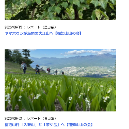
2026/06/15
:
レポート（登山系）
ヤマボウシが満開の大江山へ【福知山山の会】
2026/06/03
:
レポート（登山系）
宿泊山行「入笠山」と「茅ケ岳」へ【福知山山の会】