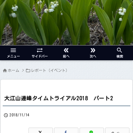





メニュー
サイドバー
前へ
次へ
検索


ホーム
>
レポート（イベント）
大江山連峰タイムトライアル2018 パート2

2018/11/14