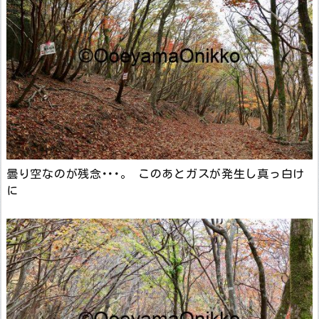
曇り空なのが残念･･･。 このあとガスが発生し真っ白け
に