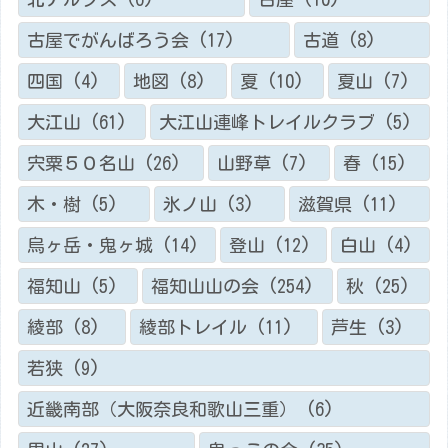
古屋でがんばろう会
(17)
古道
(8)
四国
(4)
地図
(8)
夏
(10)
夏山
(7)
大江山
(61)
大江山連峰トレイルクラブ
(5)
宍粟５０名山
(26)
山野草
(7)
春
(15)
木・樹
(5)
氷ノ山
(3)
滋賀県
(11)
烏ヶ岳・鬼ヶ城
(14)
登山
(12)
白山
(4)
福知山
(5)
福知山山の会
(254)
秋
(25)
綾部
(8)
綾部トレイル
(11)
芦生
(3)
若狭
(9)
近畿南部（大阪奈良和歌山三重）
(6)