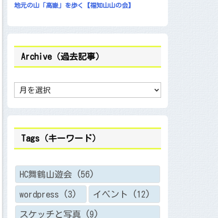
地元の山「高嶽」を歩く【福知山山の会】
Archive（過去記事）
A
r
c
h
i
v
e
Tags（キーワード）
（
過
去
記
事
HC舞鶴山遊会
(56)
）
wordpress
(3)
イベント
(12)
スケッチと写真
(9)