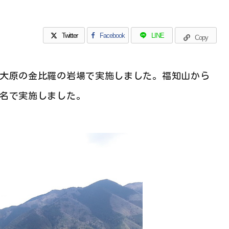
Twitter
Facebook
LINE
Copy
大原の金比羅の岩場で実施しました。福知山から
名で実施しました。
鶴山遊会 入会案内
会員随時募集中です 【福知山山の会】