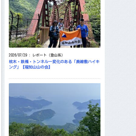
2026/07/29
:
レポート（登山系）
枕木・鉄橋・トンネルー変化のある「廃線敷ハイキ
ング」【福知山山の会】