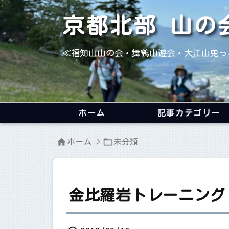
京都北部 山の
≪福知山山の会・舞鶴山遊会・大江山鬼っ
ホーム
記事カテゴリー


ホーム
>
未分類
金比羅岩トレーニング 2