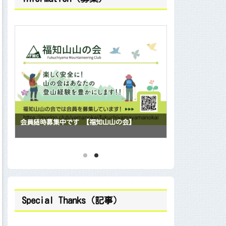
会員随時募集中
ハイキングクラブ舞鶴山遊会 入会案内
Special Thanks（記事）