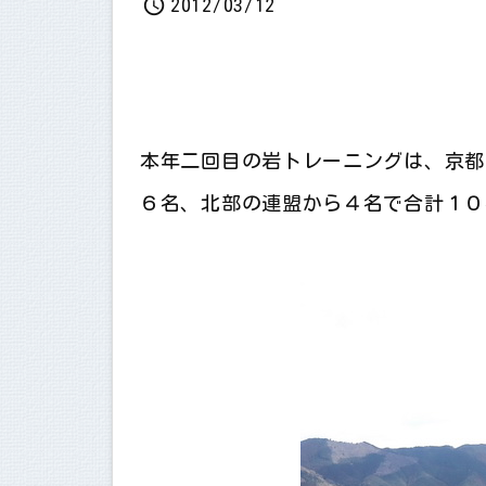

2012/03/12
本年二回目の岩トレーニングは、京都
６名、北部の連盟から４名で合計１０
会員随時募集中です 【福知山山の会】
ハイキングクラブ舞