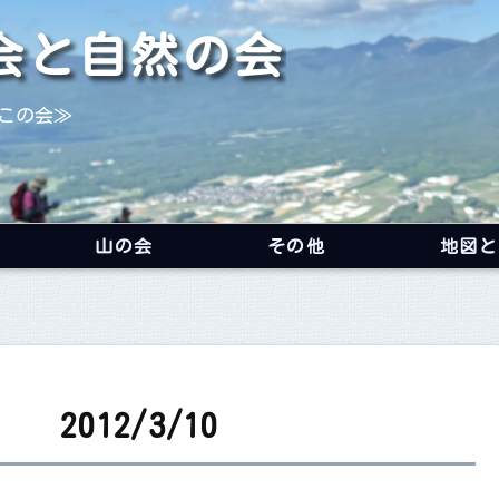
会と自然の会
この会≫
山の会
その他
地図と
012/3/10