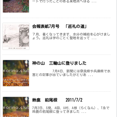
ートで行ったことのある某地点へはる ...
会報表紙7月号 「巡礼の道」
７月、暑くなってきます、水分の補給を心がけまし
ょう。巡礼は字のごとく聖地を巡って ...
神の山 三輪山に登りました
7月4日、新聞には奈良県や兵庫県で水
害との記事が出ていましたがとりあ ...
鈴鹿 前尾根 2011/7/2
7月2日、S見、A田、U村、A様（らくなん）、T永で
鈴鹿の前尾根に登ってきました ...