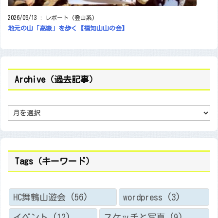
2026/05/13
:
レポート（登山系）
地元の山「高嶽」を歩く【福知山山の会】
Archive（過去記事）
A
r
c
h
i
v
e
（
Tags（キーワード）
過
去
記
事
）
HC舞鶴山遊会
(56)
wordpress
(3)
イベント
(12)
スケッチと写真
(9)