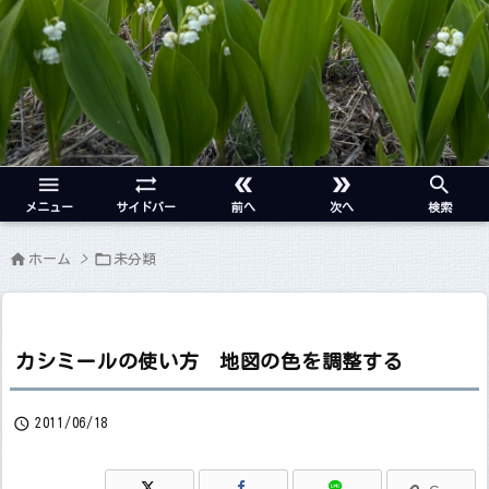





メニュー
サイドバー
前へ
次へ
検索


ホーム
>
未分類
カシミールの使い方 地図の色を調整する

2011/06/18