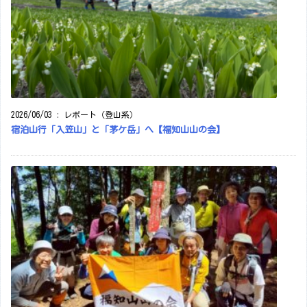
2026/06/03
:
レポート（登山系）
宿泊山行「入笠山」と「茅ケ岳」へ【福知山山の会】