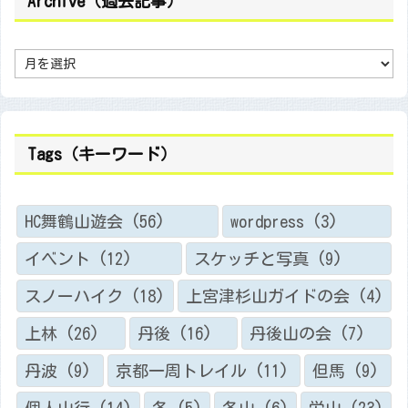
Archive（過去記事）
A
r
c
h
i
v
e
（
Tags（キーワード）
過
去
記
事
）
HC舞鶴山遊会
(56)
wordpress
(3)
イベント
(12)
スケッチと写真
(9)
スノーハイク
(18)
上宮津杉山ガイドの会
(4)
上林
(26)
丹後
(16)
丹後山の会
(7)
丹波
(9)
京都一周トレイル
(11)
但馬
(9)