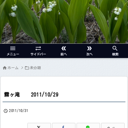





メニュー
サイドバー
前へ
次へ
検索


ホーム
>
未分類
霧ヶ滝 2011/10/29

2011/10/31