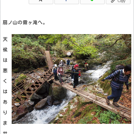
Copy
扇ノ山の霧ヶ滝へ。
天
候
は
悪
く
は
あ
り
ま
せ