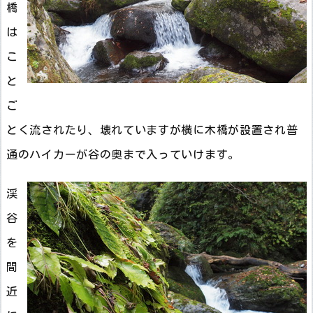
橋
は
こ
と
ご
とく流されたり、壊れていますが横に木橋が設置され普
通のハイカーが谷の奥まで入っていけます。
渓
谷
を
間
近