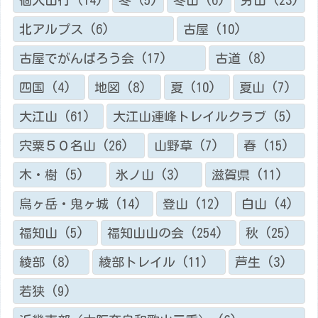
個人山行
(14)
冬
(5)
冬山
(6)
労山
(23)
北アルプス
(6)
古屋
(10)
古屋でがんばろう会
(17)
古道
(8)
四国
(4)
地図
(8)
夏
(10)
夏山
(7)
大江山
(61)
大江山連峰トレイルクラブ
(5)
宍粟５０名山
(26)
山野草
(7)
春
(15)
木・樹
(5)
氷ノ山
(3)
滋賀県
(11)
烏ヶ岳・鬼ヶ城
(14)
登山
(12)
白山
(4)
福知山
(5)
福知山山の会
(254)
秋
(25)
綾部
(8)
綾部トレイル
(11)
芦生
(3)
若狭
(9)