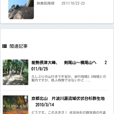
鈴鹿前尾根 2011/10/22-23

関連記事
能勢摂津大峰、 剣尾山～横尾山へ 2
011/9/25
久しぶりの山行きで不安が、歩行時間3.5時間との
案内ですが、鉄人時間ではないかと ...
京都北山 片波川源流域伏状台杉群生地
2010/3/14
どうです。この大きさ！ 伏状台杉の群生地の片波