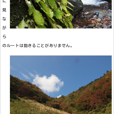
に
見
な
が
ら
のルートは飽きることがありません。