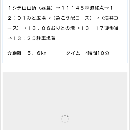
１シデ山山頂（昼食）→１１：４５林道終点→１
２：０１みと広場→（急こう配コース）→（渓谷コ
ース）→１３：０６おりとの滝→１３：１７遊歩道
→１３：２５駐車場着
☆距離 ５．６km タイム 4時間1０分