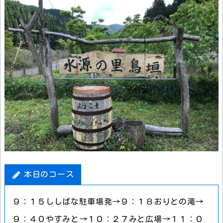
本日のコース
９：１５ししばな駐車場発→９：１８おりとの滝→
９：４０やすみと→１０：２７みと広場→１１：０