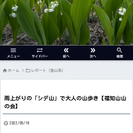





メニュー
サイドバー
前へ
次へ
検索


ホーム
>
レポート（登山系）
雨上がりの「シデ山」で大人の山歩き【福知山山
の会】

2022/05/16