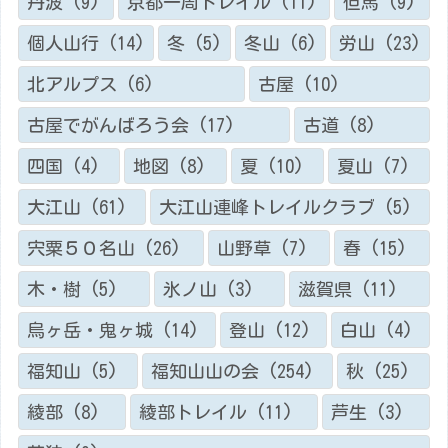
丹波
(9)
京都一周トレイル
(11)
但馬
(9)
個人山行
(14)
冬
(5)
冬山
(6)
労山
(23)
北アルプス
(6)
古屋
(10)
古屋でがんばろう会
(17)
古道
(8)
四国
(4)
地図
(8)
夏
(10)
夏山
(7)
大江山
(61)
大江山連峰トレイルクラブ
(5)
宍粟５０名山
(26)
山野草
(7)
春
(15)
木・樹
(5)
氷ノ山
(3)
滋賀県
(11)
烏ヶ岳・鬼ヶ城
(14)
登山
(12)
白山
(4)
福知山
(5)
福知山山の会
(254)
秋
(25)
綾部
(8)
綾部トレイル
(11)
芦生
(3)