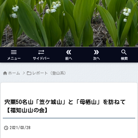





メニュー
サイドバー
前へ
次へ
検索


ホーム
>
レポート（登山系）
宍粟50名山「笠ケ城山」と「母栖山」を訪ねて
【福知山山の会】

2021/03/28