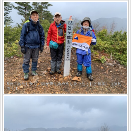
5合目あたりから、雨が降り始め風も吹いたけれど無事に山頂到
着！！