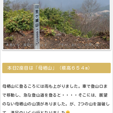
本来なら、展望がいいはず・・・ですが、あいにくの黒い雲。
本日2座目は「母栖山」（標高６５４m）
母栖山に登るころには雨も上がりました。車で登山口ま
で移動し、急な登山道を登ると・・・・そこには、展望
のない母栖山の山頂がありました。が、2つの山を踏破し
て、満足のいく山行となりました