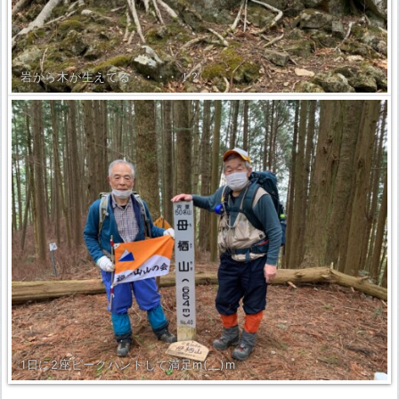
岩から木が生えてる・・・・！?
1日に2座ピークハントして満足m(__)m