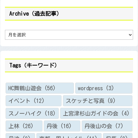
Archive（過去記事）
A
r
c
h
i
v
e
（
Tags（キーワード）
過
去
記
事
）
HC舞鶴山遊会
(56)
wordpress
(3)
イベント
(12)
スケッチと写真
(9)
スノーハイク
(18)
上宮津杉山ガイドの会
(4)
上林
(26)
丹後
(16)
丹後山の会
(7)