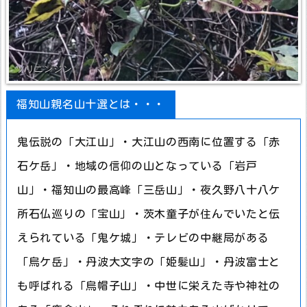
ツリニンジン。
福知山親名山十選とは・・・
鬼伝説の「大江山」・大江山の西南に位置する「赤
石ケ岳」・地域の信仰の山となっている「岩戸
山」・福知山の最高峰「三岳山」・夜久野八十八ケ
所石仏巡りの「宝山」・茨木童子が住んでいたと伝
えられている「鬼ケ城」・テレビの中継局がある
「烏ケ岳」・丹波大文字の「姫髪山」・丹波富士と
も呼ばれる「烏帽子山」・中世に栄えた寺や神社の