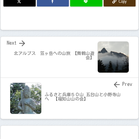
Copy

Next
北アルプス 笠ヶ岳への山旅 【舞鶴山遊
会】

Prev
ふるさと兵庫５０山 五台山と小野寺山
へ 【福知山山の会】