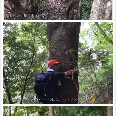
気持のいい尾根歩き(≧▽≦)
木への愛が強すぎて・・・今回は、ヤマザクラをハグ