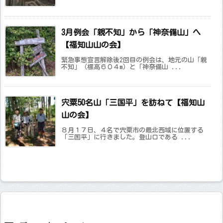
3月例会「親不知」から「神奈備山」へ
【福知山山の会】
緊急事態宣言解除後2回目の例会は、地元の山「親
不知」（標高６０４m）と「神奈備山 ...
宍粟50名山「三国平」を訪ねて【福知山
山の会】
８月１７日、４名で宍粟市の最北西域に位置する
「三国平」に行きました。登山口である ...