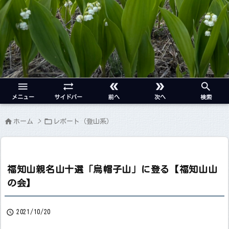





メニュー
サイドバー
前へ
次へ
検索


ホーム
>
レポート（登山系）
福知山親名山十選「烏帽子山」に登る【福知山山
の会】

2021/10/20