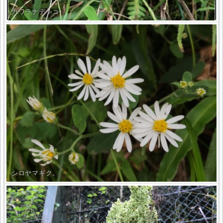
カワラナデシコ。
シロヤマギク。