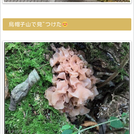
烏帽子山で見~つけた
ハナビラタケ