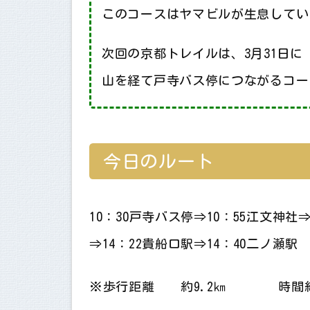
このコースはヤマビルが生息してい
次回の京都トレイルは、3月31日
山を経て戸寺バス停につながるコー
今日のルート
10：30戸寺バス停⇒10：55江文神社⇒
⇒14：22貴船口駅⇒14：40二ノ瀬駅
※歩行距離 約9.2㎞ 時間約4