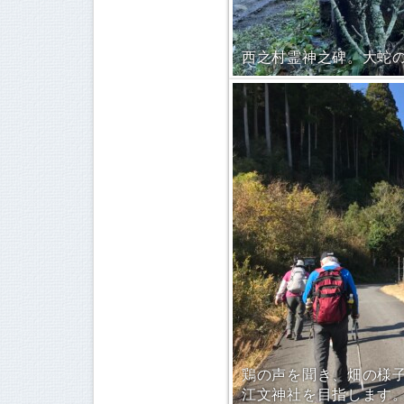
西之村霊神之碑。大蛇
鶏の声を聞き、畑の様
江文神社を目指します