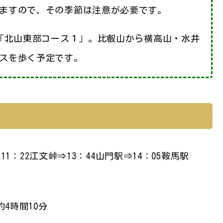
ますので、その季節は注意が必要です。
に「北山東部コース１」。比叡山から横高山・水井
スを歩く予定です。
11：22江文峠⇒13：44山門駅⇒14：05鞍馬駅
時間10分