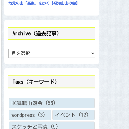
地元の山「高嶽」を歩く【福知山山の会】
Archive（過去記事）
A
r
c
h
i
v
e
Tags（キーワード）
（
過
去
記
事
HC舞鶴山遊会
(56)
）
wordpress
(3)
イベント
(12)
スケッチと写真
(9)