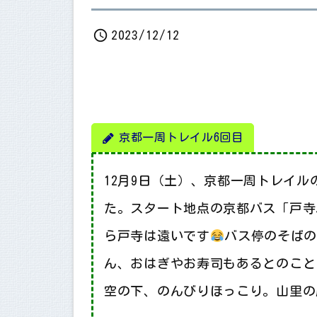

2023/12/12
京都一周トレイル6回目
会員随時募集中です 【福知山山の会】
ハイキングクラブ舞
12月9日（土）、京都一周トレイ
た。スタート地点の京都バス「戸寺
ら戸寺は遠いです
バス停のそば
ん、おはぎやお寿司もあるとのこと
空の下、のんびりほっこり。山里の