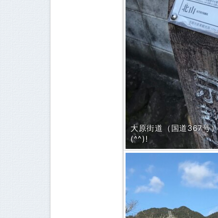
大原街道（国道367号
(^^)!