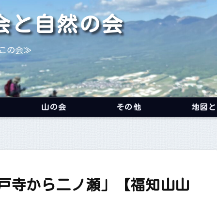
会と自然の会
この会≫
山の会
その他
地図と
戸寺から二ノ瀬」【福知山山