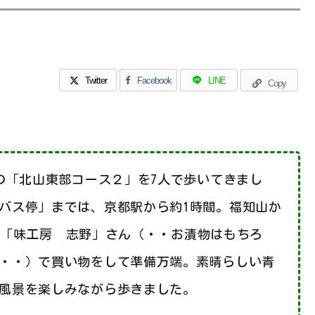
Twitter
Facebook
LINE
Copy
鶴山遊会 入会案内
会員随時募集中です 【福知山山の会】
ルの「北山東部コース２」を7人で歩いてきまし
バス停」までは、京都駅から約1時間。福知山か
の「味工房 志野」さん（・・お漬物はもちろ
・・）で買い物をして準備万端。素晴らしい青
風景を楽しみながら歩きました。