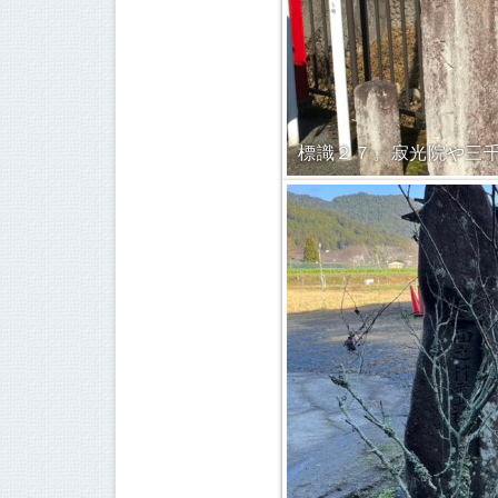
標識２７。寂光院や三