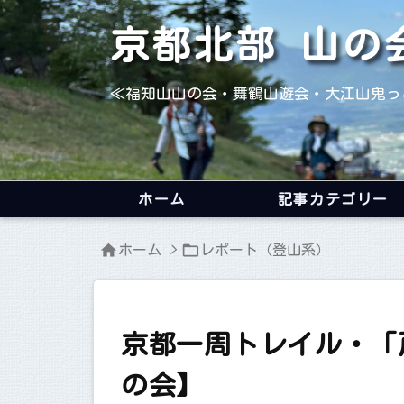
京都北部 山の
≪福知山山の会・舞鶴山遊会・大江山鬼っ
ホーム
記事カテゴリー


ホーム
>
レポート（登山系）
京都一周トレイル・「
の会】