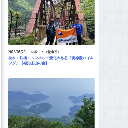
2026/07/29
:
レポート（登山系）
枕木・鉄橋・トンネルー変化のある「廃線敷ハイキ
ング」【福知山山の会】