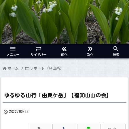





メニュー
サイドバー
前へ
次へ
検索


ホーム
>
レポート（登山系）
ゆるゆる山行「由良ケ岳」【福知山山の会】

2022/06/28