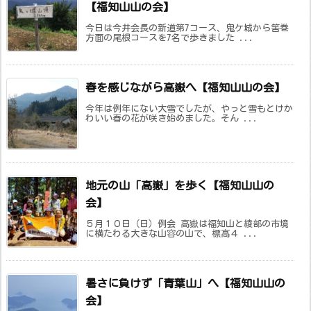
【福知山山の会】
今日は今井会長の新道第7コース、鬼ケ城から筈巻
方面の尾根コースを7名で歩きました ...
春を感じながら高嶽へ【福知山山の会】
今年は例年にない大雪でしたが、やっと雪もとけか
わいい春の花が咲き始めました。そん ...
地元の山「高嶽」を歩く【福知山山の
会】
５月１０日（日）例会 高嶽は福知山と綾部の市境
に横たわる大きな山容の山で、標高４ ...
暑さに負けず「青葉山」へ【福知山山の
会】