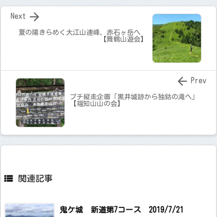

Next
夏の陽きらめく大江山連峰、赤石ヶ岳へ
【舞鶴山遊会】

Prev
プチ縦走企画「黒井城跡から独鈷の滝へ」
【福知山山の会】

関連記事
鬼ケ城 新道第7コース 2019/7/21