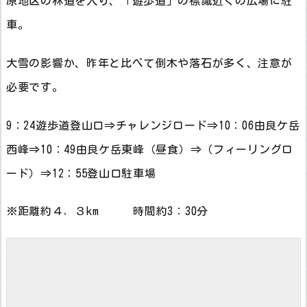
原地区の林道を入り、「遊歩道」の標識近くの広場に駐
車。
大雪の影響か、昨年と比べて倒木や落石が多く、注意が
必要です。
9：24遊歩道登山口⇒チャレンジロード⇒10：06由良ケ岳
西峰⇒10：49由良ケ岳東峰（昼食）⇒（フィーリングロ
ード）⇒12：55登山口駐車場
※距離約４．３km 時間約3：30分