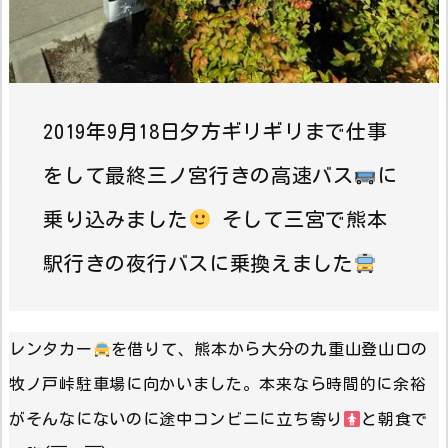
2019年9月18日夕方ギリギリまで仕事
をして最終三ノ宮行きの高速バス
に
乗り込みました
そして三宮で熊本
駅行きの夜行バスに乗換えました
レンタカー
を借りて、熊本から大分の九重山登山口の
牧ノ戸峠駐車場に向かいました。本来なら時間的に余裕
がそんなにないのに途中コンビニに立ち寄り
と朝食で