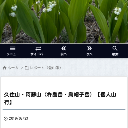





メニュー
サイドバー
前へ
次へ
検索


ホーム
>
レポート（登山系）
久住山・阿蘇山（杵島岳・烏帽子岳）【個人山
行】

2019/09/23