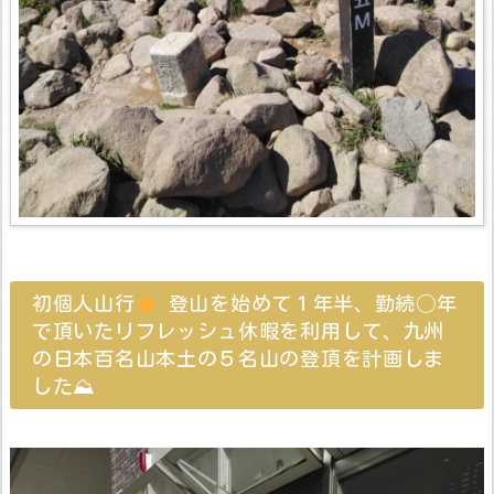
初個人山行
登山を始めて１年半、勤続◯年
で頂いたリフレッシュ休暇を利用して、九州
の日本百名山本土の５名山の登頂を計画しま
した⛰