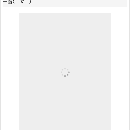
一腹(￣∇￣)