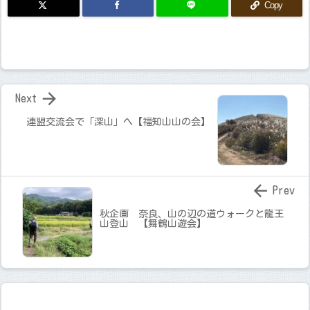
Copy

Next
連盟交流会で「深山」へ【福知山山の会】

Prev
秋企画 奈良、山の辺の道ウォークと龍王
山登山 【舞鶴山遊会】