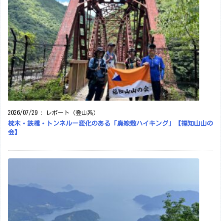
2026/07/29
:
レポート（登山系）
枕木・鉄橋・トンネルー変化のある「廃線敷ハイキング」【福知山山の
会】