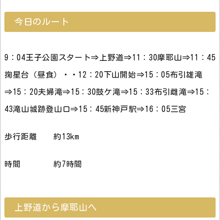
今日のルート
9：04王子公園スタート⇒上野道⇒11：30摩耶山⇒11：45
掬星台（昼食）・・12：20下山開始⇒15：05布引雄滝
⇒15：20夫婦滝⇒15：30鼓ケ滝⇒15：33布引雌滝⇒15：
43滝山城跡登山口⇒15：45新神戸駅⇒16：05三宮
歩行距離 約13km
時間 約7時間
上野道から摩耶山へ