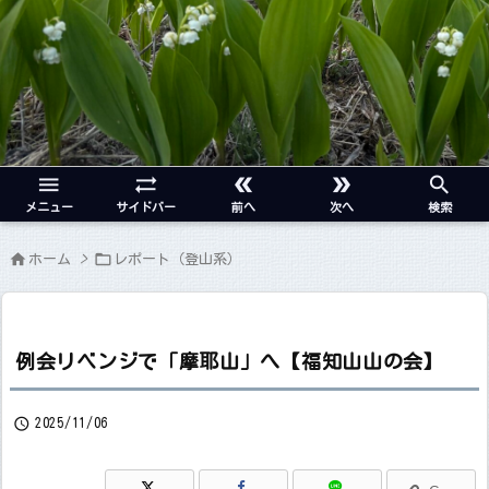





メニュー
サイドバー
前へ
次へ
検索


ホーム
>
レポート（登山系）
例会リベンジで「摩耶山」へ【福知山山の会】

2025/11/06