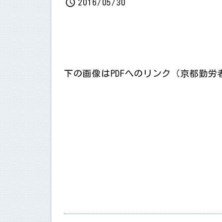

2016/05/30
下の画像はPDFへのリンク（京都勤
会員随時募集中です 【福知山山の会】
ハイキングクラブ舞