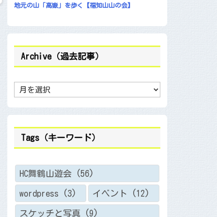
地元の山「高嶽」を歩く【福知山山の会】
Archive（過去記事）
A
r
c
h
i
v
e
Tags（キーワード）
（
過
去
記
事
HC舞鶴山遊会
(56)
）
wordpress
(3)
イベント
(12)
スケッチと写真
(9)