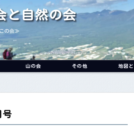
会と自然の会
この会≫
山の会
その他
地図と
月号