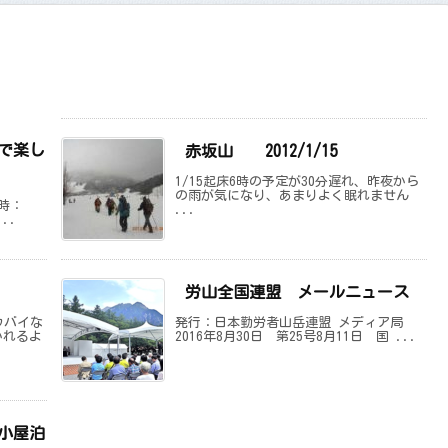
で楽し
赤坂山 2012/1/15
1/15起床6時の予定が30分遅れ、昨夜から
の雨が気になり、あまりよく眠れません
日時：
...
..
労山全国連盟 メールニュース
ウバイな
発行：日本勤労者山岳連盟 メディア局
かれるよ
2016年8月30日 第25号8月11日 国 ...
小屋泊