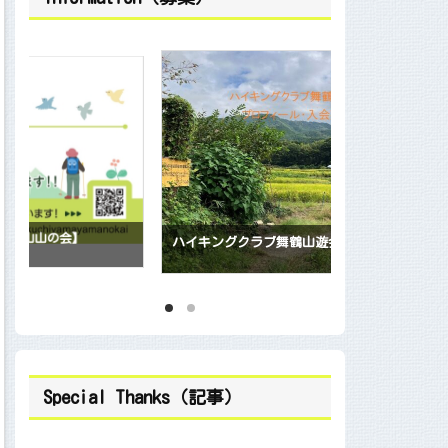
会員随時募集中
ハイキングクラブ舞鶴山遊会 入会案内
Special Thanks（記事）