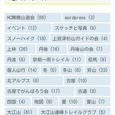
去
記
事
）
HC舞鶴山遊会
(56)
wordpress
(3)
イベント
(12)
スケッチと写真
(9)
スノーハイク
(18)
上宮津杉山ガイドの会
(4)
上林
(26)
丹後
(16)
丹後山の会
(7)
丹波
(9)
京都一周トレイル
(11)
但馬
(9)
個人山行
(14)
冬
(5)
冬山
(6)
労山
(23)
北アルプス
(6)
古屋
(10)
古屋でがんばろう会
(17)
古道
(8)
四国
(4)
地図
(8)
夏
(10)
夏山
(7)
大江山
(61)
大江山連峰トレイルクラブ
(5)