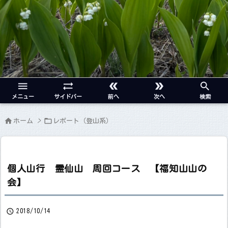





メニュー
サイドバー
前へ
次へ
検索


ホーム
>
レポート（登山系）
個人山行 霊仙山 周回コース 【福知山山の
会】

2018/10/14