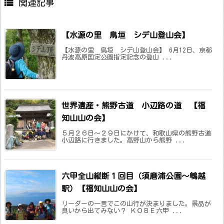

関連記事
【水源の里 鳥垣 シデ山登山会】
【水源の里 鳥垣 シデ山登山会】 6月12日、京都
丹波高原国定公園指定記念の登山 ...
世界遺産・熊野古道 小辺路の道 【福
知山山の会】
５月２６日～２９日にかけて、和歌山県の熊野古道
小辺路に行きました。高野山から熊野 ...
六甲全山縦断１回目（須磨浦公園〜鵯越
駅）【福知山山の会】
リーダーの一言でこの山行が決まりました。景品が
良いから出てみない？ ＫＯＢＥ六甲 ...