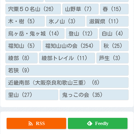
宍粟５０名山
(26)
山野草
(7)
春
(15)
木・樹
(5)
氷ノ山
(3)
滋賀県
(11)
烏ヶ岳・鬼ヶ城
(14)
登山
(12)
白山
(4)
福知山
(5)
福知山山の会
(254)
秋
(25)
綾部
(8)
綾部トレイル
(11)
芦生
(3)
若狭
(9)
近畿南部（大阪奈良和歌山三重）
(6)
里山
(27)
鬼っこの会
(35)

RSS
Feedly