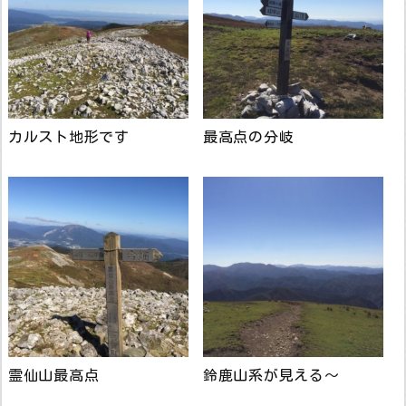
カルスト地形です
最高点の分岐
霊仙山最高点
鈴鹿山系が見える～