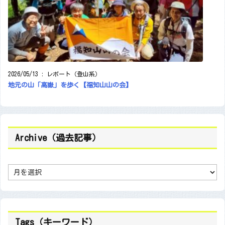
2026/05/13
:
レポート（登山系）
地元の山「高嶽」を歩く【福知山山の会】
Archive（過去記事）
A
r
c
h
i
v
e
（
Tags（キーワード）
過