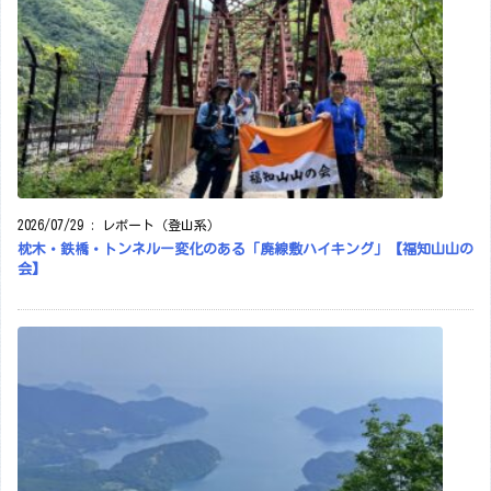
2026/07/29
:
レポート（登山系）
枕木・鉄橋・トンネルー変化のある「廃線敷ハイキング」【福知山山の
会】