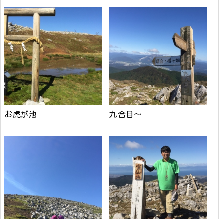
お虎が池
九合目～