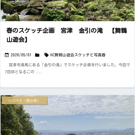
春のスケッチ企画 宮津 金引の滝 【舞鶴
山遊会】



2026/05/01
HC舞鶴山遊会
スケッチと写真
春
宮津市滝馬にある「金引の滝」でスケッチ企画を行いました。今回で
7回目となるこの ...
レポート（登山系）