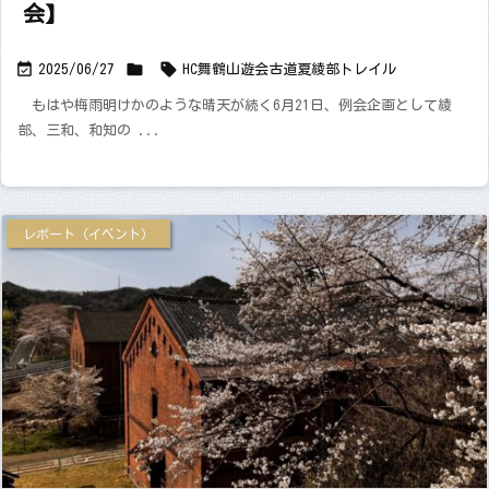
会】



2025/06/27
HC舞鶴山遊会
古道
夏
綾部トレイル
もはや梅雨明けかのような晴天が続く6月21日、例会企画として綾
部、三和、和知の ...
レポート（イベント）