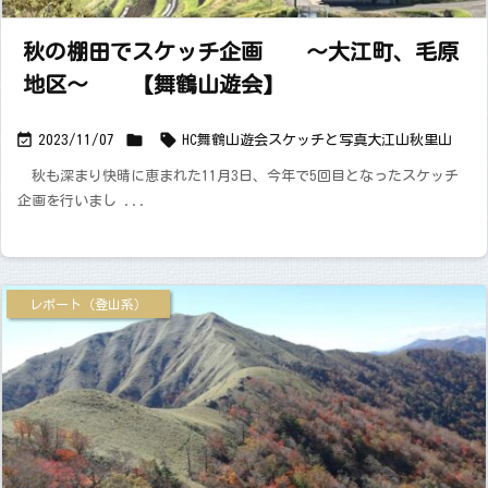
秋の棚田でスケッチ企画 ～大江町、毛原
地区～ 【舞鶴山遊会】



2023/11/07
HC舞鶴山遊会
スケッチと写真
大江山
秋
里山
秋も深まり快晴に恵まれた11月3日、今年で5回目となったスケッチ
企画を行いまし ...
レポート（登山系）