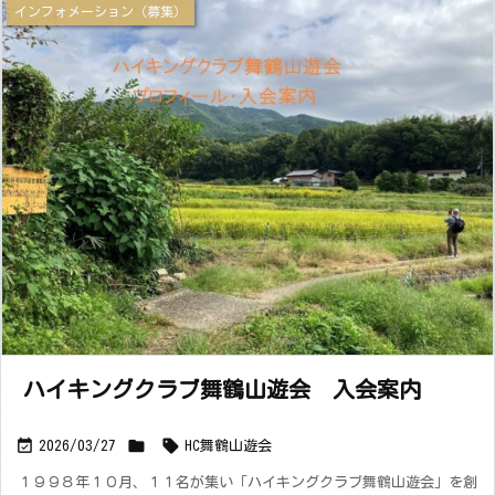
インフォメーション（募集）
ハイキングクラブ舞鶴山遊会 入会案内



2026/03/27
HC舞鶴山遊会
１９９８年１０月、１１名が集い「ハイキングクラブ舞鶴山遊会」を創