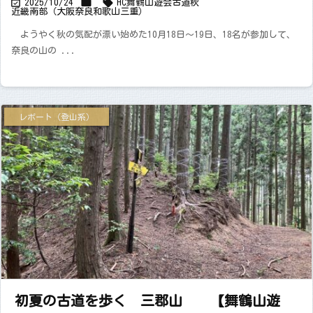



2025/10/24
HC舞鶴山遊会
古道
秋
近畿南部（大阪奈良和歌山三重）
ようやく秋の気配が漂い始めた10月18日～19日、18名が参加して、
奈良の山の ...
レポート（登山系）
初夏の古道を歩く 三郡山 【舞鶴山遊