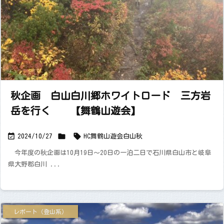
秋企画 白山白川郷ホワイトロード 三方岩
岳を行く 【舞鶴山遊会】



2024/10/27
HC舞鶴山遊会
白山
秋
今年度の秋企画は10月19日～20日の一泊二日で石川県白山市と岐阜
県大野郡白川 ...
レポート（登山系）