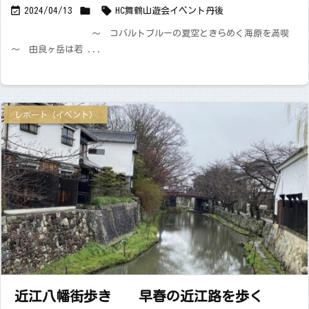



2024/04/13
HC舞鶴山遊会
イベント
丹後
～ コバルトブルーの夏空ときらめく海原を満喫
～ 由良ヶ岳は若 ...
レポート（イベント）
近江八幡街歩き 早春の近江路を歩く