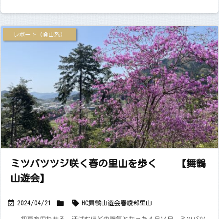
レポート（登山系）
ミツバツツジ咲く春の里山を歩く 【舞鶴
山遊会】



2024/04/21
HC舞鶴山遊会
春
綾部
里山