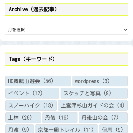
Archive（過去記事）
A
r
c
h
i
v
e
（
Tags（キーワード）
過
去
記
事
）
HC舞鶴山遊会
(56)
wordpress
(3)
イベント
(12)
スケッチと写真
(9)
スノーハイク
(18)
上宮津杉山ガイドの会
(4)
上林
(26)
丹後
(16)
丹後山の会
(7)
丹波
(9)
京都一周トレイル
(11)
但馬
(9)