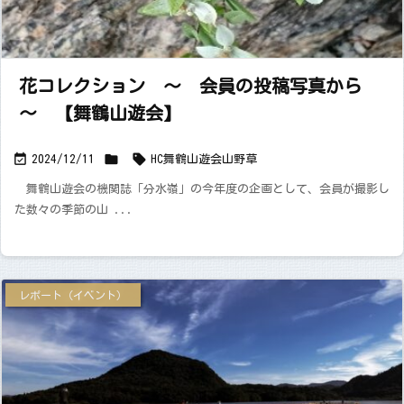
花コレクション ～ 会員の投稿写真から
～ 【舞鶴山遊会】



2024/12/11
HC舞鶴山遊会
山野草
舞鶴山遊会の機関誌「分水嶺」の今年度の企画として、会員が撮影し
た数々の季節の山 ...
レポート（イベント）