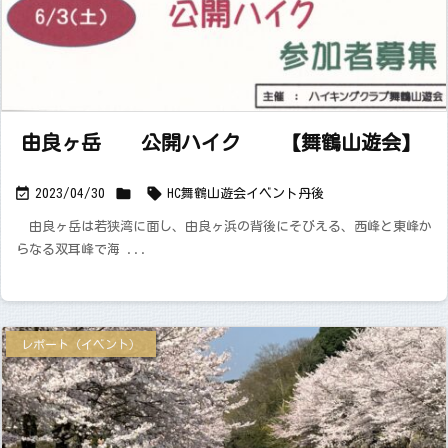
由良ヶ岳 公開ハイク 【舞鶴山遊会】



2023/04/30
HC舞鶴山遊会
イベント
丹後
由良ヶ岳は若狭湾に面し、由良ヶ浜の背後にそびえる、西峰と東峰か
らなる双耳峰で海 ...
レポート（イベント）