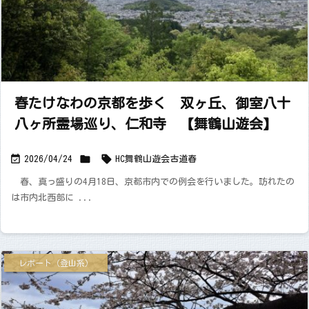
春たけなわの京都を歩く 双ヶ丘、御室八十
八ヶ所霊場巡り、仁和寺 【舞鶴山遊会】



2026/04/24
HC舞鶴山遊会
古道
春
春、真っ盛りの4月18日、京都市内での例会を行いました。訪れたの
は市内北西部に ...
レポート（登山系）