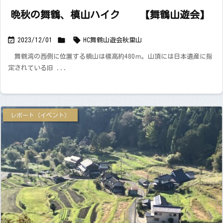
晩秋の舞鶴、槙山ハイク 【舞鶴山遊会】



2023/12/01
HC舞鶴山遊会
秋
里山
舞鶴湾の西側に位置する槙山は標高約480ｍ。山頂には日本遺産に指
定されている旧 ...
レポート（イベント）