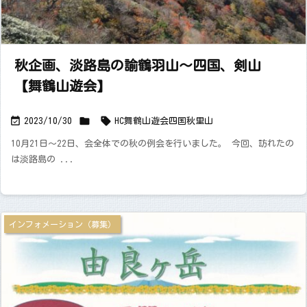
秋企画、淡路島の諭鶴羽山～四国、剣山
【舞鶴山遊会】



2023/10/30
HC舞鶴山遊会
四国
秋
里山
10月21日～22日、会全体での秋の例会を行いました。 今回、訪れたの
は淡路島の ...
インフォメーション（募集）