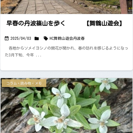
早春の丹波篠山を歩く 【舞鶴山遊会】



2025/04/03
HC舞鶴山遊会
丹波
春
各地からソメイヨシノの開花が聞かれ、春の訪れを感じるようになっ
た3月下旬、今年 ...
コラム・読み物・メモ