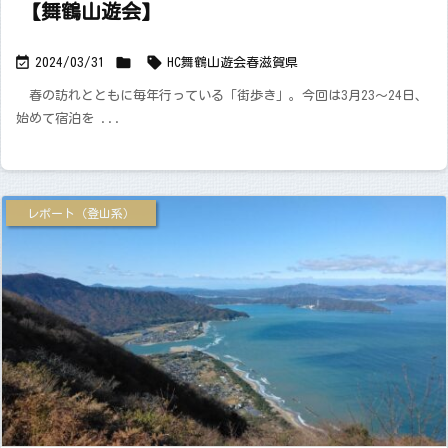
【舞鶴山遊会】



2024/03/31
HC舞鶴山遊会
春
滋賀県
春の訪れとともに毎年行っている「街歩き」。今回は3月23～24日、
始めて宿泊を ...
レポート（登山系）