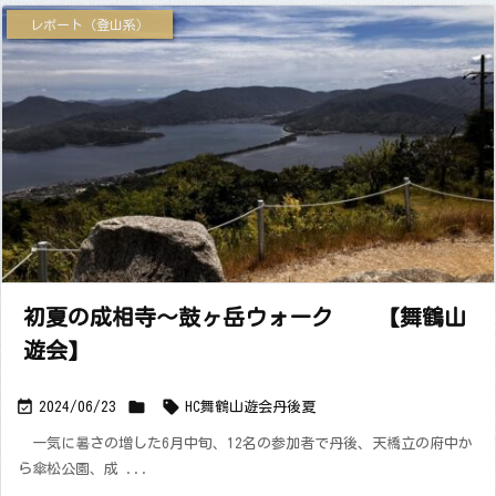
レポート（登山系）
初夏の成相寺～鼓ヶ岳ウォーク 【舞鶴山
遊会】



2024/06/23
HC舞鶴山遊会
丹後
夏
一気に暑さの増した6月中旬、12名の参加者で丹後、天橋立の府中か
ら傘松公園、成 ...