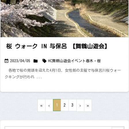
桜 ウォーク IN 与保呂 【舞鶴山遊会】



2023/04/05
HC舞鶴山遊会
イベント
春
木・樹
各地で桜の見頃を迎えた4月1日、女性部の主催で与保呂川桜ウォー
クキングが行われ ...
1
2
3
«
‹
›
»