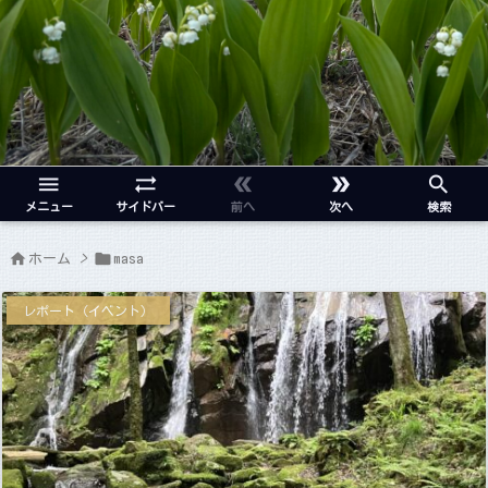





メニュー
サイドバー
前へ
次へ
検索


ホーム
>
masa
レポート（イベント）