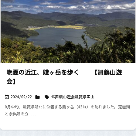
晩夏の近江、賤ヶ岳を歩く 【舞鶴山遊
会】



2024/09/22
HC舞鶴山遊会
滋賀県
里山
9月中旬、滋賀県湖北に位置する賤ヶ岳（421m）を訪れました。琵琶湖
と余呉湖を分 ...