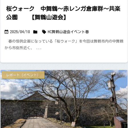
桜ウォーク 中舞鶴～赤レンガ倉庫群～共楽
公園 【舞鶴山遊会】



2025/04/10
HC舞鶴山遊会
イベント
春
春の恒例企画になっている「桜ウォーク」を今回は舞鶴市内の中舞鶴
から市役所近く、 ...
レポート（イベント）