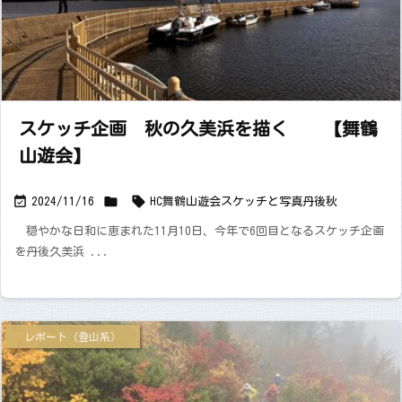
スケッチ企画 秋の久美浜を描く 【舞鶴
山遊会】



2024/11/16
HC舞鶴山遊会
スケッチと写真
丹後
秋
穏やかな日和に恵まれた11月10日、今年で6回目となるスケッチ企画
を丹後久美浜 ...
レポート（登山系）