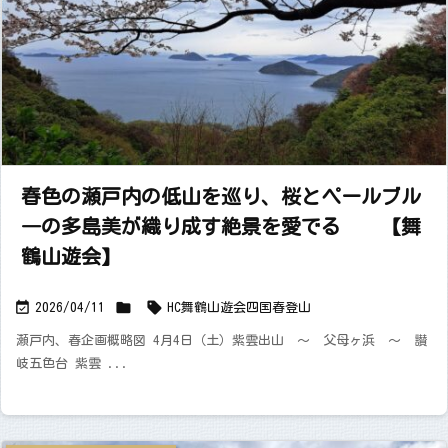
春色の瀬戸内の低山を巡り、桜とペールブル
―の多島美が織り成す絶景を愛でる 【舞
鶴山遊会】



2026/04/11
HC舞鶴山遊会
四国
春
登山
瀬戸内、春企画概略図 4月4日（土）紫雲出山 ～ 父母ヶ浜 ～ 讃
岐五色台 紫雲 ...